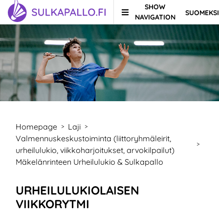
SHOW
SUOMEKSI
Skip to content
TO HOMEPAGE
NAVIGATION
Homepage
Laji
>
>
Valmennuskeskustoiminta (liittoryhmäleirit,
>
urheilulukio, viikkoharjoitukset, arvokilpailut)
Mäkelänrinteen Urheilulukio & Sulkapallo
URHEILULUKIOLAISEN
VIIKKORYTMI