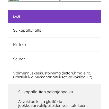
Skip subnavigation
LAJI
Sulkapallohallit
Meikku
Seurat
Valmennuskeskustoiminta (liittoryhmäleirit,
urheilulukio, viikkoharjoitukset, arvokilpailut)
Sulkapalloliiton pelaajanpolku
Arvokilpailut ja yksilö- ja
joukkuearvokilpailuiden valintakriteerit