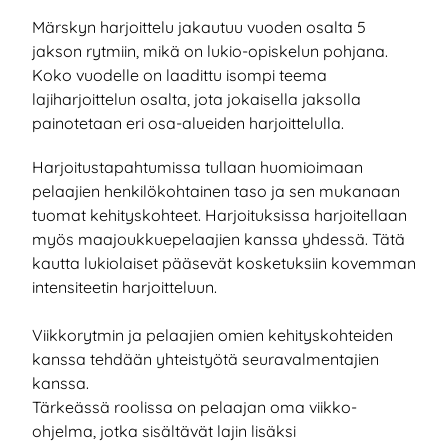
Märskyn harjoittelu jakautuu vuoden osalta 5
jakson rytmiin, mikä on lukio-opiskelun pohjana.
Koko vuodelle on laadittu isompi teema
lajiharjoittelun osalta, jota jokaisella jaksolla
painotetaan eri osa-alueiden harjoittelulla.
Harjoitustapahtumissa tullaan huomioimaan
pelaajien henkilökohtainen taso ja sen mukanaan
tuomat kehityskohteet. Harjoituksissa harjoitellaan
myös maajoukkuepelaajien kanssa yhdessä. Tätä
kautta lukiolaiset pääsevät kosketuksiin kovemman
intensiteetin harjoitteluun.
Viikkorytmin ja pelaajien omien kehityskohteiden
kanssa tehdään yhteistyötä seuravalmentajien
kanssa.
Tärkeässä roolissa on pelaajan oma viikko-
ohjelma, jotka sisältävät lajin lisäksi