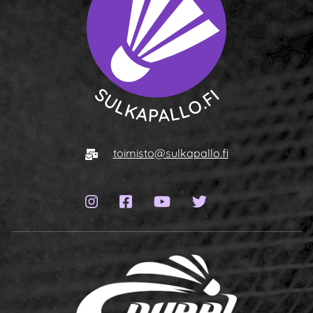
To homepage
E-mail
toimisto@sulkapallo.fi
Instagram page
Facebook page
YouTube channel
Twitter page