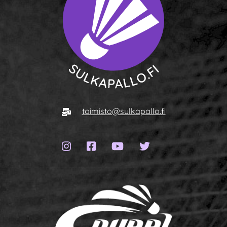
To homepage
E-mail
toimisto@sulkapallo.fi
Instagram page
Facebook page
YouTube channel
Twitter page