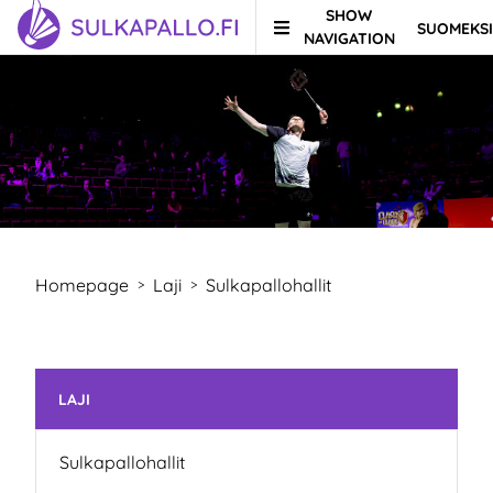
SHOW
SUOMEKSI
Skip to content
TO HOMEPAGE
NAVIGATION
Homepage
Laji
Sulkapallohallit
>
>
Skip subnavigation
LAJI
Sulkapallohallit