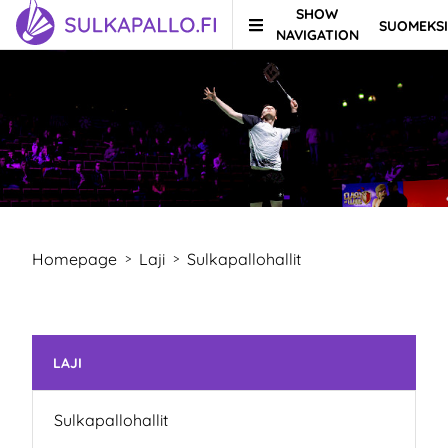
SHOW
SUOMEKSI
Skip to content
TO HOMEPAGE
NAVIGATION
Homepage
Laji
Sulkapallohallit
>
>
Skip subnavigation
LAJI
Sulkapallohallit