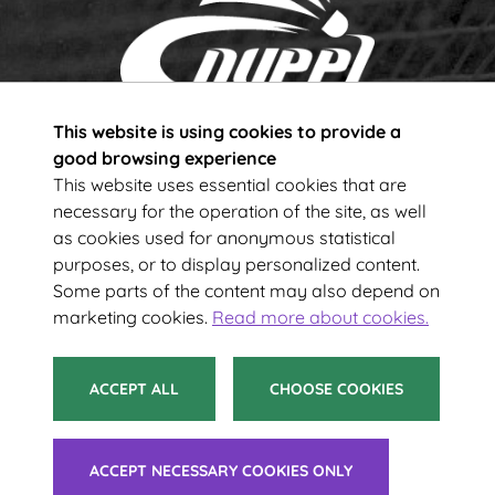
This website is using cookies to provide a
Subscribe to our newsletter!
good browsing experience
This website uses essential cookies that are
necessary for the operation of the site, as well
Your e-mail address
as cookies used for anonymous statistical
purposes, or to display personalized content.
Some parts of the content may also depend on
SUBSCRIBE
marketing cookies.
Read more about cookies.
ACCEPT ALL
CHOOSE COOKIES
© 2021 Suomen Sulkapalloliitto ry
ACCEPT NECESSARY COOKIES ONLY
Tietoa evästeistä
|
Saavutettavuusseloste