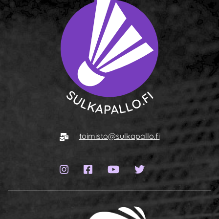
To homepage
E-mail
toimisto@sulkapallo.fi
Instagram page
Facebook page
YouTube channel
Twitter page