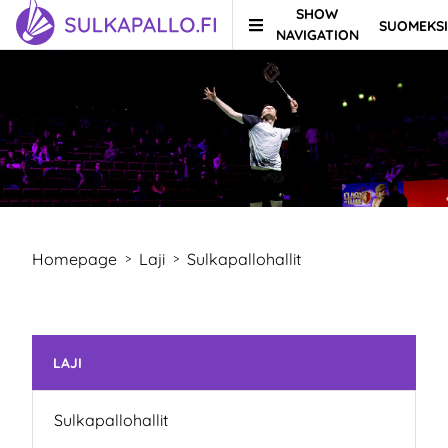
SHOW
SUOMEKSI
Skip to content
TO HOMEPAGE
NAVIGATION
Homepage
Laji
Sulkapallohallit
>
>
Skip subnavigation
LAJI
Sulkapallohallit