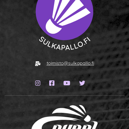
To homepage
E-mail
toimisto@sulkapallo.fi
Instagram page
Facebook page
YouTube channel
Twitter page